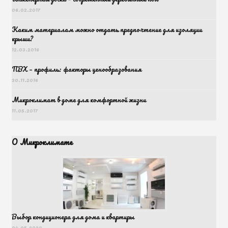
06.02.2017
Каким материалам можно отдать предпочтение для изоляции
крыши?
12.03.2016
ПВХ – профиль: факторы ценообразования
30.11.2016
Микроклимат в доме для комфортной жизни
11.05.2017
О Микроклимате
Выбор кондиционера для дома и квартиры
04.05.2020