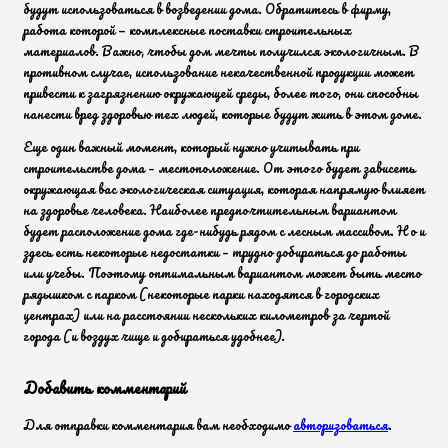
будут использоваться в возведении дома. Обратитесь в фирму,
работа которой — комплексные поставки строительных
материалов. Важно, чтобы дом мечты получился экологичным. В
противном случае, использование некачественной продукции может
привести к загрязнению окружающей среды, более того, они способны
нанести вред здоровью тех людей, которые будут жить в этом доме.
Еще один важный момент, который нужно учитывать при
строительстве дома – местоположение. От этого будет зависеть
окружающая вас экологическая ситуация, которая напрямую влияет
на здоровье человека. Наиболее предпочтительным вариантом
будет расположение дома где-нибудь рядом с лесным массивом. Но и
здесь есть некоторые недостатки – трудно добираться до работы
или учебы. Поэтому оптимальным вариантом может быть место
рядышком с парком (некоторые парки находятся в городских
центрах) или на расстоянии нескольких километров за чертой
города (и воздух чище и добираться удобнее).
Добавить комментарий
Для отправки комментария вам необходимо
авторизоваться
.