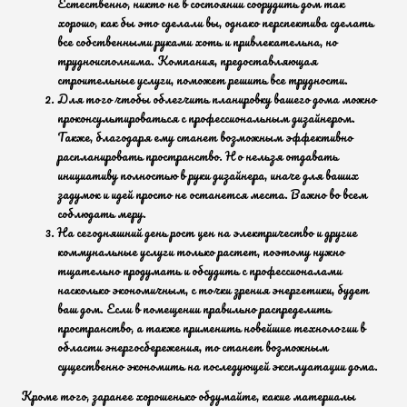
Естественно, никто не в состоянии соорудить дом так
хорошо, как бы это сделали вы, однако перспектива сделать
все собственными руками хоть и привлекательна, но
трудноисполнима. Компания, предоставляющая
строительные услуги, поможет решить все трудности.
Для того чтобы облегчить планировку вашего дома можно
проконсультироваться с профессиональным дизайнером.
Также, благодаря ему станет возможным эффективно
распланировать пространство. Но нельзя отдавать
инициативу полностью в руки дизайнера, иначе для ваших
задумок и идей просто не останется места. Важно во всем
соблюдать меру.
На сегодняшний день рост цен на электричество и другие
коммунальные услуги только растет, поэтому нужно
тщательно продумать и обсудить с профессионалами
насколько экономичным, с точки зрения энергетики, будет
ваш дом. Если в помещении правильно распределить
пространство, а также применить новейшие технологии в
области энергосбережения, то станет возможным
существенно экономить на последующей эксплуатации дома.
Кроме того, заранее хорошенько обдумайте, какие материалы