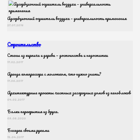
Адсорбционный осушитель воздуха – универсальность применения
27.07.2016
Строительство
Cтены из кирпича и дерева — достоинства и недостатки
17.02.2017
Аренда компрессора с молотком, что нужно знать?
17.06.2017
Архитектурные проекты частных загородных домов из пеноблоков
04.02.2017
Балки перекрытия из бруса.
09.08.2020
Беседка своими руками
15.04.2017