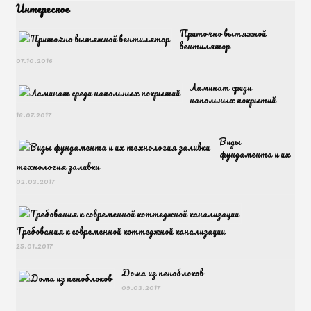
Интересное
Приточно вытяжной
вентилятор
07.10.2016
Ламинат среди
напольных покрытий
16.07.2017
Виды
фундамента и их
технология заливки
02.03.2017
Требования к современной коттеджной канализации
25.01.2017
Дома из пеноблоков
09.03.2017