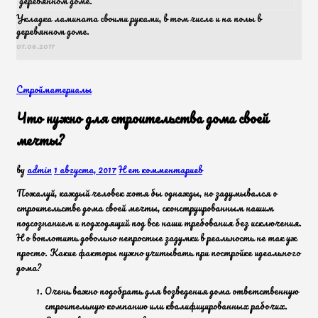
Укладка ламината своими руками, в том числе и на полы в
деревянном доме.
07.06.2017
Стройматериалы
Что нужно для строительства дома своей
мечты?
by
admin
1 августа, 2017
Нет комментариев
Пожалуй, каждый человек хотя бы однажды, но задумывался о
строительстве дома своей мечты, сконструированным нашим
подсознанием и подходящий под все наши требования без исключения.
Но воплотить довольно непростые задумки в реальность не так уж
просто. Какие факторы нужно учитывать при постройке идеального
дома?
Очень важно подобрать для возведения дома ответственную
строительную компанию или квалифицированных рабочих.