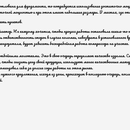
е котлована для фундамента, то потребуется использование достаточно 
таточной мощностью и при этом имеет небольшие размеры. В местах, где от
ять пунктов.
 фактор. Не каждому хочется, чтобы процесс работы остановила какая-то 
 ответственность сторон в случае поломки, невозврата в установленное вр
 арендодателя, будет зависеть бесперебойная работа компрессора на участ
 отбойными молотками. Это в свою очередь определяет качество изделия. 
, чтобы снизить цену своей продукции, используют менее качественные мат
омендовал себя за долгие годы работы на этом рынке.
ужного предложения, исходя из цены, происходит в последнюю очередь, посл
й.