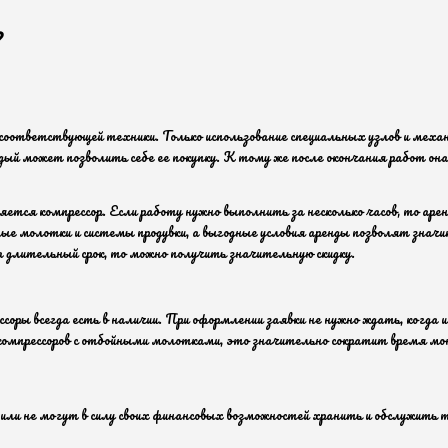
?
 соответствующей техники. Только использование специальных узлов и меха
дый может позволить себе ее покупку. К тому же после окончания работ она
тся компрессор. Если работу нужно выполнить за несколько часов, то аре
ные молотки и системы продувки, а выгодные условия аренды позволят знач
 длительный срок, то можно получить значительную скидку.
оры всегда есть в наличии. При оформлении заявки не нужно ждать, когда их
компрессоров с отбойными молотками, это значительно сократит время мон
 или не могут в силу своих финансовых возможностей хранить и обслужить 