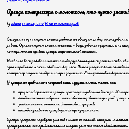
Аренда компрессора с молотком, что нужно знать
by
admin
17 июня, 2017
Нет комментариев
Сегодня ни одни строительные работы не обходятся без использования
работ. Однако строительная техника — вещь довольно дорогая, и не каж
помощь может прийти аренда строительной техники.
Наиболее востребованным типом оборудования для строительства являе
одна стройка не может обойтись без него. К нему подключаются отбой
компрессор отдается обратно арендодателю. Если установка берется на
У аренды по сравнению с покупкой есть и другие плюсы, такие, как:
процесс оформления аренды происходит довольно быстро. Компресс
чтобы сэкономит время, можно воспользоваться услугой аренда 
значительная экономия финансовых средств;
техобслуживание производится арендодателем.
Аренда прекрасно подойдет для небольших компаний, которые не хотят
арендодателя, который постоянно следит за состоянием своей техники.