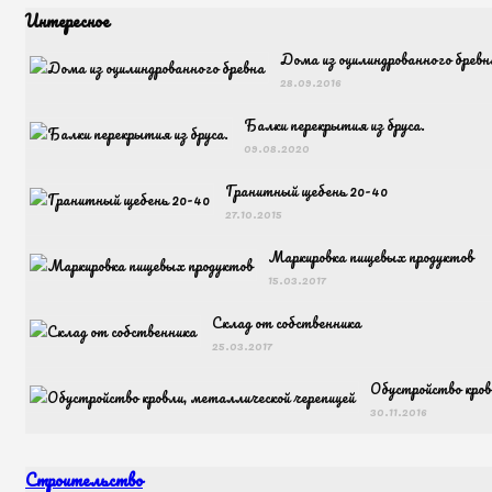
Интересное
Дома из оцилиндрованного бревн
28.09.2016
Балки перекрытия из бруса.
09.08.2020
Гранитный щебень 20-40
27.10.2015
Маркировка пищевых продуктов
15.03.2017
Склад от собственника
25.03.2017
Обустройство кров
30.11.2016
Строительство