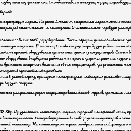
 подводится под фальш-пол, что обеспечивает наилучшую циркуляцию воздуха
верной:
же подходящую модель. На данный момент к надежным маркам можно отнести
 которые работают только на охлаждение. Они оптимально подойдут для сер
вается 50% или 100% резервирование. Таким образом, устанавливается одно
меньшую мощность. В этом случае оба кондиционера будут работать по оче
лючить простой оборудования при поломке одного из кондиционеров. Естестве
то оборудование в серверных работает на износ и придется рано или поздно е
е временное синхронное включение обоих кондиционеров, при достижении те
 отказать в гарантийном обслуживании.
 и в зимний период, при низких температурах, необходимо установить н
е воздуха снаружи.
аются для решения задач кондиционирования банков, музеев, промышленных 
V, Sky. Из удалённого компьютера, модема, городской телефонной линии, 
быть подключены четыре внутренних блоков; до десяти адаптеров можно о
даленный компьютер. На компьютерном экране отображается информация о 
пособом можно располагая одним компьютером объединять в сеть до четырех