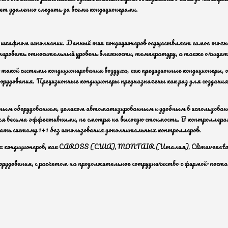
т удаленно следить за всеми кондиционерами.
 шкафном исполнении. Данный тип кондиционеров осуществляет самое точн
ировать относительный уровень влажности, температуру, а также очищать
акой системы кондиционирования воздуха, как прецизионные кондиционеры,
борудования. Прецизионные кондиционеры предназначены как раз для создан
ым оборудованием, целиком автоматизированным и удобным в использовани
ся весьма эффективными, не смотря на высокую стоимость. В контроллера
ирать систему 1+1 без использования дополнительных контроллеров.
ных кондиционеров, как CAROSS (США), MONTAIR (Италия), Climaveneta 
орудования, с расчетом на продолжительное сотрудничество с фирмой-пост