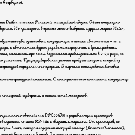
 в серверной.
 Daikin, а также Panasonic малазийской сборки. Очень популярно
верных. Но при низком бюджете можно выбрать и другие марки: Haier,
временно два одинаковых кондиционера, а также автоматика — т. е.
реди, а автоматика будет задавать очередность и время работы.
нно, стоимость при этом возрастает приблизительно в 2-2,5 раза, но
го заменить. При резервировании замена пройдет гладко и каждый из
мпературой определенного предела. В случаях
использования бытовых
изкотемпературный комплект. С помощью такого комплекта кондиционер
помещений, серверных, а также сетей магазинов.
программного обеспечения DPC001B51 и управляющих адаптеров
бъединить по шине RS-485 и связать с модемом. От адаптеров, по
каждом блоке, которая содержит текущий статус (включен/выключен),
 тысяч внутренних блоков. Это решение рационально при