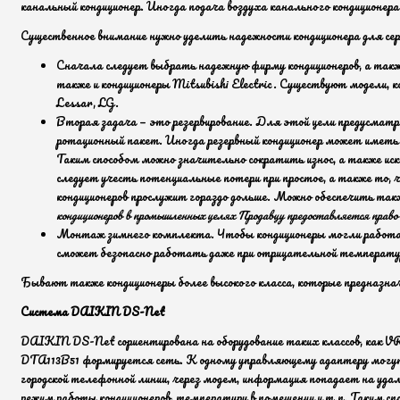
канальный кондиционер. Иногда подача воздуха канального кондиционера
Существенное внимание нужно уделить надежности кондиционера для сер
Сначала следует выбрать надежную фирму кондиционеров, а так
также и кондиционеры Mitsubishi Electric. Существуют модели,
Lessar, LG.
Вторая задача — это резервирование. Для этой цели предусматри
ротационный пакет. Иногда резервный кондиционер может иметь 
Таким способом можно значительно сократить износ, а также иск
следует учесть потенциальные потери при простое, а также то, ч
кондиционеров прослужит гораздо дольше. Можно обеспечить такж
кондиционеров в промышленных целях Продавцу предоставляется право
Монтаж зимнего комплекта. Чтобы кондиционеры могли работать
сможет безопасно работать даже при отрицательной температур
Бывают также кондиционеры более высокого класса, которые предназнач
Система DAIKIN DS-Net
DAIKIN DS-Net сориентирована на оборудование таких классов, как VR
DTA113B51 формируется сеть. К одному управляющему адаптеру могут 
городской телефонной линии, через модем, информация попадает на у
режим работы кондиционеров, температуру в помещении и т.п. Таким с