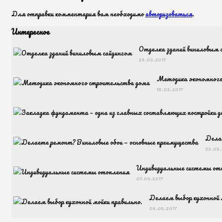
Для отправки комментария вам необходимо
авторизоваться
.
Интересное
Отделка зданий виниловым 
29.03.2017
Методика экономного
15.03.2017
Делае
23.05.
Индивидуальные системы от
07.04.2017
Делаем выбор кухонной 
06.05.2017