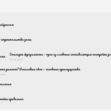
сайдингом
 строительства дома
Закладка фундамента – одна из главных составляющих постройки до
12.05.2017
те ремонт? Виниловые обои — основные преимущества
2019
опления
мойки правильно.