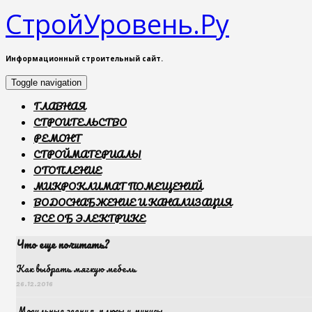
СтройУровень.Ру
Информационный строительный сайт.
Toggle navigation
ГЛАВНАЯ
СТРОИТЕЛЬСТВО
РЕМОНТ
СТРОЙМАТЕРИАЛЫ
ОТОПЛЕНИЕ
МИКРОКЛИМАТ ПОМЕЩЕНИЙ
ВОДОСНАБЖЕНИЕ И КАНАЛИЗАЦИЯ
ВСЕ ОБ ЭЛЕКТРИКЕ
Что еще почитать?
Как выбрать мягкую мебель
26.12.2016
Модульные здания. плюсы и минусы.