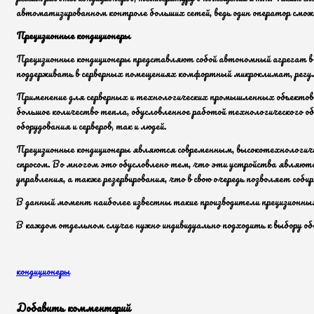
автоматизированном контроле больших сетей, ведь один оператор сможе
Прецизионные
кондиционеры
Прецизионные кондиционеры представляют собой автономный агрегат в
поддерживать в серверных помещениях комфортный микроклимат, регул
Применение для серверных и технологических промышленных объектов т
большое количество тепла, обусловленное работой технологического о
оборудования и серверов, так и людей.
Прецизионные кондиционеры являются современным, высокотехнологичн
спросом. Во многом это обусловлено тем, что эти устройства являют
управления, а также резервирования, что в свою очередь позволяет соб
В данный момент наиболее известны такие производители прецизион
В каждом отдельном случае нужно индивидуально подходить к выбору об
кондиционеры
Добавить комментарий