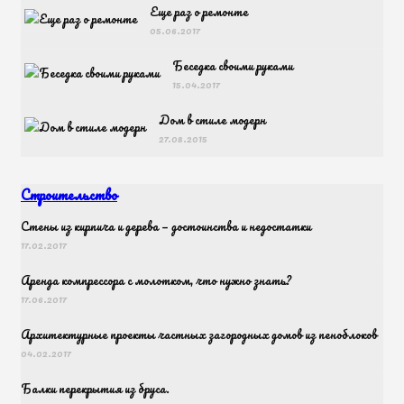
Еще раз о ремонте
05.06.2017
Беседка своими руками
15.04.2017
Дом в стиле модерн
27.08.2015
Строительство
Cтены из кирпича и дерева — достоинства и недостатки
17.02.2017
Аренда компрессора с молотком, что нужно знать?
17.06.2017
Архитектурные проекты частных загородных домов из пеноблоков
04.02.2017
Балки перекрытия из бруса.