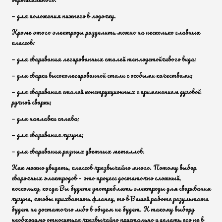
— для положения нижнего в лодочку.
Кроме этого электроды разделить можно на несколько главных
классов:
— для сваривания легированных сталей теплоустойчивого вида;
— для сварки высоколегированной стали с особыми качествами;
— для сваривания сталей конструкционных с применением дуговой
ручной сварки;
— для наплавки сплава;
— для сваривания чугуна;
— для сваривания разных цветных металлов.
Как можно увидеть, классов чрезвычайно много. Потому выбор
сварочных электродов – это процесс достаточно сложный,
поскольку, когда Вы будете употреблять электроды для сваривания
чугуна, чтобы прихватить фланец, то в Вашей работе результата
будет не достаточно либо в общем не будет. К такому выбору
необходимо относиться чрезвычайно пристально и делать его не в