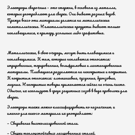
Электроды сварочные – это стержни, в основном из металла,
которые употребляют для сварки. Они бывают разных видов.
Прежде всего эти материалы делятся на металлические
неметаллические. Неметаллические продукты бывают только
неплавящимися, к примеру, угольные либо графитовые.
Металлические, в свою очередь, могут быть плавящимися и
неплавящимися. К тем, которые неплавятся относятся:
итрированные, торированные, вольфрамовые и лантанированные
материалы. Плавящиеся разделяются на непокрытые и покрытые.
К покрытым относятся: алюминиевые, чугунные, бронзовые,
медные. Непокрытые товары применяются сейчас не очень часто.
Обычно, их используют в среде защитных газов в виде проволоки для
сварки.
Электроды также можно классифицировать по назначению, а
именно для какого материала их употребляют:
— Сваривание высоколегированной стали.
— Сварки теплоустойчивых легированных сталей.