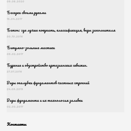
09.08.2020
Беседка своими руками
15.04.2017
Бетон: где лучше покупать, классификация, виды заполнителя
30.10.2016
Битумно-зольные мастики
09.02.2017
Бурение и обустройство артезианских скважин.
27.07.2016
Виды опалубки фундаментов частных строений
24.09.2019
Виды фундамента и их технология заливки
02.03.2017
Контакты