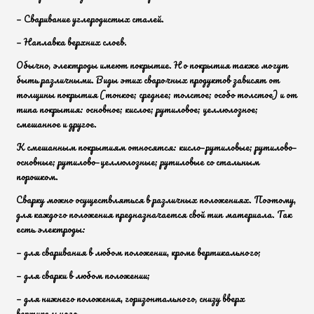
— Сваривание углеродистых сталей.
— Наплавка верхних слоев.
Обычно, электроды имеют покрытие. Но покрытия также могут
быть различными. Виды этих сварочных продуктов зависят от
толщины покрытия (тонкое; среднее; толстое; особо толстое) и от
типа покрытия: основное; кислое; рутиловое; целлюлозное;
смешанное и другое.
К смешанным покрытиям относятся: кисло–рутиловые; рутилово–
основные; рутилово–целлюлозные; рутиловые со стальным
порошком.
Сварку можно осуществляться в различных положениях. Поэтому,
для каждого положения предназначается свой тип материала. Так
есть электроды:
— для сваривания в любом положении, кроме вертикального;
— для сварки в любом положении;
— для нижнего положения, горизонтального, снизу вверх
вертикального.