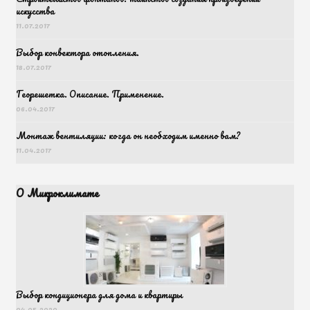
искусства
11.07.2017
Выбор конвектора отопления.
18.07.2017
Георешетка. Описание. Применение.
06.04.2017
Монтаж вентиляции: когда он необходим именно вам?
11.04.2017
О Микроклимате
Выбор кондиционера для дома и квартиры
04.05.2020