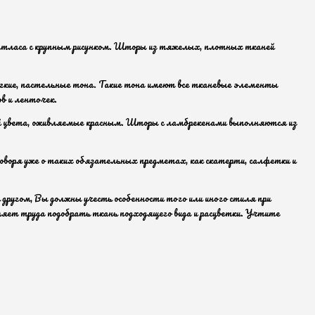
и атласа с крупным рисунком. Шторы из тяжелых, плотных тканей
ягкие, пастельные тона. Такие тона имеют все тканевые элементы
в и ленточек.
вый цвета, оживляемые красным. Шторы с ламбрекенами выполняются из
 говоря уже о таких обязательных предметах, как скатерти, салфетки и
другом, Вы должны учесть особенности того или иного стиля при
ляет труда подобрать ткань подходящего вида и расцветки. Учтите