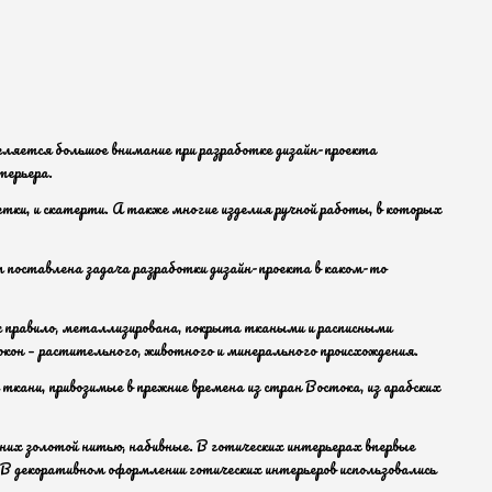
ляется большое внимание при разработке дизайн-проекта
терьера.
етки, и скатерти. А также многие изделия ручной работы, в которых
м поставлена задача разработки дизайн-проекта в каком-то
ак правило, металлизирована, покрыта ткаными и расписными
кон – растительного, животного и минерального происхождения.
ани, привозимые в прежние времена из стран Востока, из арабских
в них золотой нитью, набивные. В готических интерьерах впервые
. В декоративном оформлении готических интерьеров использовались