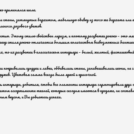
око применялся шелк.
айти стены, затянутые бархатом, мебельную обивку из того же бархата ил
еного, розового цветов.
тью. Этому стилю свойствен лиризм, и поэтому расцветки рококо – это м
декор стиля рококо отличается большим количеством всевозможных бантико
ях, то их расцветки в классическом интерьере – белый, желтый, фисташко
и покрывались сундуки и лавки, оббивались стены, занавешивались иконы, не
ружев. Цветовая гамма всегда была яркой и красочной.
нтерьера, добиться, чтобы все элементы интерьера гармонировали друг с 
том ассортименте тканей, которые сегодня имеются в продаже, не состав
ным вкусом, и Вы добьетесь успеха.