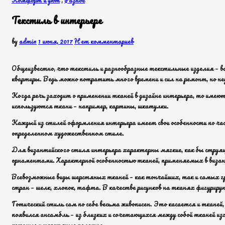
Текстиль в интерьере
by
admin
1 июня, 2017
Нет комментариев
Общеизвестно, что текстиль и разнообразные текстильные изделия – в
квартиры. Ведь можно потратить много времени и сил на ремонт, но неу
Когда речь заходит о применении тканей в дизайне интерьера, то имеют
используются ткани – например, картины, шкатулки.
Каждый из стилей оформления интерьера имеет свои особенности по ча
определенном художественном стиле.
Для византийского стиля интерьера характерны мягкие, как бы струящ
орнаментами. Характерной особенностью тканей, применяемых в визант
Всевозможные виды шерстяных тканей – как тончайших, так и самых гр
стран – шелк, хлопок, тафта. В качестве рисунков на тканях фигури
Готический стиль сам по себе весьма живописен. Это касается и тканей
появился ансамбль – из близких и сочетающихся между собой тканей из
кожаные и шерстяные полотна.