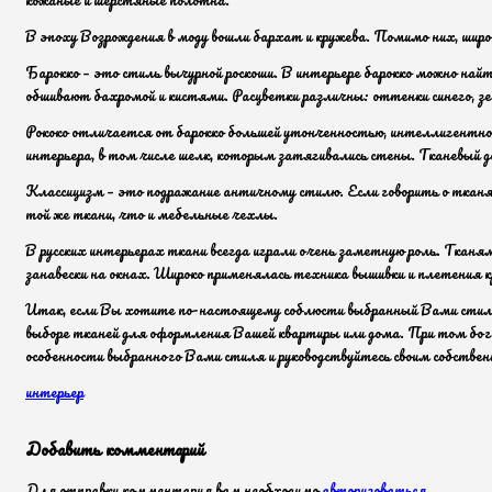
В эпоху Возрождения в моду вошли бархат и кружева. Помимо них, шир
Барокко – это стиль вычурной роскоши. В интерьере барокко можно н
обшивают бахромой и кистями. Расцветки различны: оттенки синего, зел
Рококо отличается от барокко большей утонченностью, интеллигентнос
интерьера, в том числе шелк, которым затягивались стены. Тканевый 
Классицизм – это подражание античному стилю. Если говорить о ткан
той же ткани, что и мебельные чехлы.
В русских интерьерах ткани всегда играли очень заметную роль. Тканям
занавески на окнах. Широко применялась техника вышивки и плетения к
Итак, если Вы хотите по-настоящему соблюсти выбранный Вами стиль и
выборе тканей для оформления Вашей квартиры или дома. При том бога
особенности выбранного Вами стиля и руководствуйтесь своим собствен
интерьер
Добавить комментарий
Для отправки комментария вам необходимо
авторизоваться
.