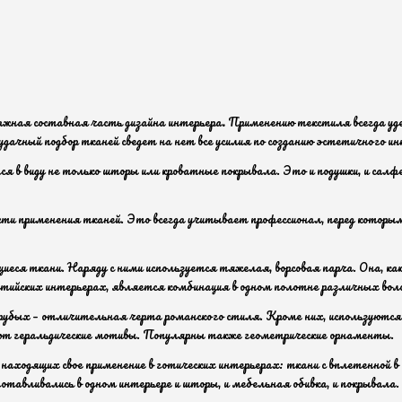
ажная составная часть дизайна интерьера
.
Применению текстиля всегда уде
дачный подбор тканей сведет на нет все усилия по созданию эстетичного ин
ся в виду не только шторы или кроватные покрывала. Это и подушки, и салф
сти применения тканей. Это всегда учитывает профессионал, перед которы
иеся ткани. Наряду с ними используется тяжелая, ворсовая парча. Она, к
ийских интерьерах, является комбинация в одном полотне различных воло
убых – отличительная черта романского стиля. Кроме них, используются тк
руют геральдические мотивы. Популярны также геометрические орнаменты.
, находящих свое применение в готических интерьерах: ткани с вплетенной 
готавливались в одном интерьере и шторы, и мебельная обивка, и покрывала