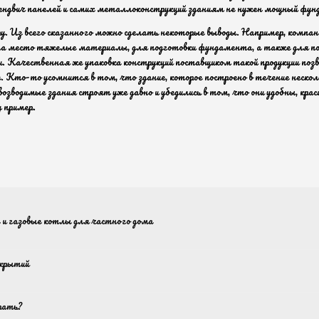
 сендвич панелей и самих металлоконструкций зданиям не нужен мощный фу
у. Из всего сказанного можно сделать некоторые выводы. Например, компан
 на место тяжелые материалы, для подготовки фундамента, а также для п
. Качественная же упаковка конструкций поставщиком такой продукции поз
Кто-то усомнится в том, что здание, которое построено в течение нескол
овозводимые здания строят уже давно и убедились в том, что они удобны, к
 пример.
 и газовые котлы для частного дома
окрытий
рать?