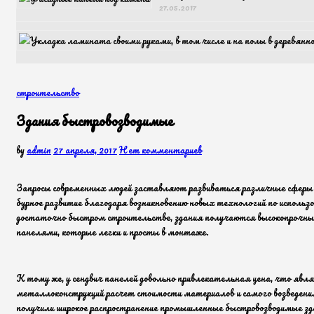
27.05.2017
строительство
Здания быстровозводимые
by
admin
27 апреля, 2017
Нет комментариев
Запросы современных людей заставляют развиваться различные сферы и
бурное развитие благодаря возникновению новых технологий по использо
достаточно быстром строительстве, здания получаются высокопрочны
панелями, которые легки и просты в монтаже.
К тому же, у сендвич панелей довольно привлекательная цена, что я
металлоконструкций расчет стоимости материалов и самого возведения з
получили широкое распространение промышленные быстровозводимые зда