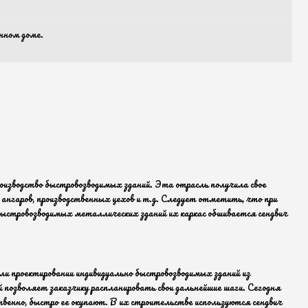
янном доме.
оизводство быстровозводимых зданий. Эта отрасль получила свое
, ангаров, производственных цехов и т.д. Следует отметить, что при
стровозводимых металлических зданий их каркас обшивается сендвич
и проектировании индивидуально быстровозводимых зданий из
й позволяет заказчику распланировать свои дальнейшие шаги. Сегодня
венно, быстро ее окупают. В их строительстве используются сендвич