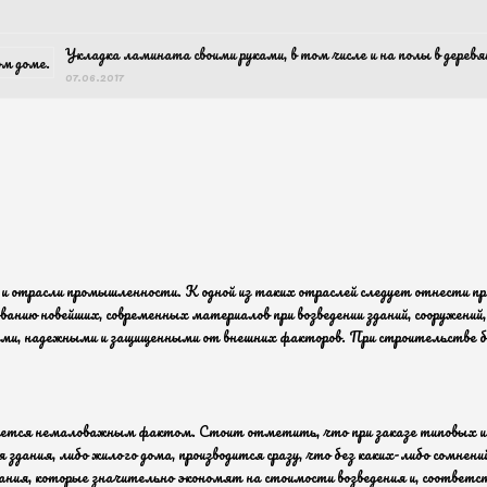
Укладка ламината своими руками, в том числе и на полы в дерев
07.06.2017
 отрасли промышленности. К одной из таких отраслей следует отнести пр
ванию новейших, современных материалов при возведении зданий, сооружений
ми, надежными и защищенными от внешних факторов. При строительстве бы
вляется немаловажным фактом. Стоит отметить, что при заказе типовых ил
дания, либо жилого дома, производится сразу, что без каких-либо сомнени
ния, которые значительно экономят на стоимости возведения и, соответст