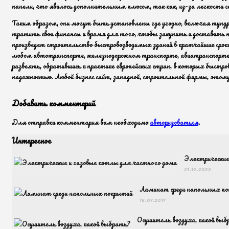
панели, что явилось дополнительным плюсом, так как, из-за легкости
Таким образом, они могут быть установлены где угодно, включая тундр
тратить свои финансы и время для того, чтобы закупить и доставить
произведет строительство быстровозводимых зданий в кратчайшие сроки
любом автотранспорте, железнодорожном транспорте, авиатранспорте. 
развеять, обратившись к практике европейских стран, в которых быстр
надежностью. Любой бизнес сайт, западной, строительной фирмы, этому
Добавить комментарий
Для отправки комментария вам необходимо
авторизоваться
.
Интересное
Электрические
21.12.2022
Ламинат среди напольных п
16.07.2017
Осушитель воздуха, какой выб