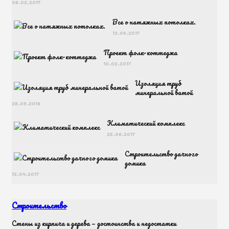
08.02.2017
Все о натяжных потолках.
13.06.2017
Проект фолк-коттеджа
10.02.2017
Изоляция труб
минеральной ватой
28.09.2016
Климатический комплекс
25.06.2017
Строительство дачного
домика
13.04.2017
Строительство
Cтены из кирпича и дерева — достоинства и недостатки