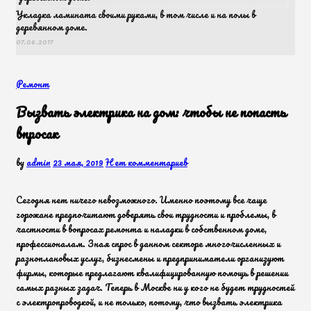
Укладка ламината своими руками, в том числе и на полы в
деревянном доме.
07.06.2017
Ремонт
Вызвать электрика на дом: чтобы не попасть
впросак
by
admin
23 мая, 2019
Нет комментариев
Сегодня нет ничего невозможного. Именно поэтому все чаще
горожане предпочитают доверять свои трудности и проблемы, в
частности в вопросах ремонта и наладки в собственном доме,
профессионалам. Зная спрос в данном секторе многочисленных и
разноплановых услуг, бизнесмены и предприниматели организуют
фирмы, которые предлагают квалифицированную помощь в решении
самых разных задач. Теперь в Москве ни у кого не будет трудностей
с электропроводкой, и не только, потому, что вызвать электрика