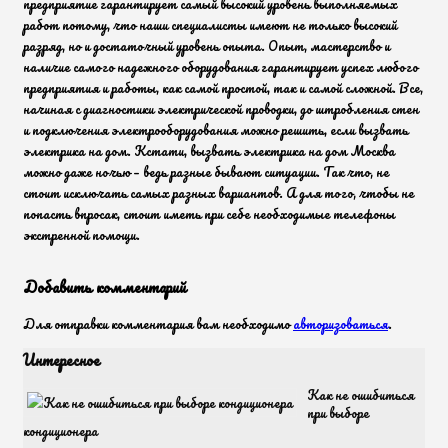
предприятие гарантирует самый высокий уровень выполняемых
работ потому, что наши специалисты имеют не только высокий
разряд, но и достаточный уровень опыта. Опыт, мастерство и
наличие самого надежного оборудования гарантирует успех любого
предприятия и работы, как самой простой, так и самой сложной. Все,
начиная с диагностики электрической проводки, до штробления стен
и подключения электрооборудования можно решить, если вызвать
электрика на дом. Кстати, вызвать электрика на дом Москва
можно даже ночью – ведь разные бывают ситуации. Так что, не
стоит исключать самых разных вариантов. А для того, чтобы не
попасть впросак, стоит иметь при себе необходимые телефоны
экстренной помощи.
Добавить комментарий
Для отправки комментария вам необходимо
авторизоваться
.
Интересное
Как не ошибиться
при выборе
кондиционера