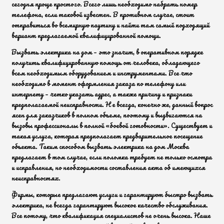
сегодня проще простого. Всего лишь необходимо набрать номер
телефона, если таковой известен. В противном случае, стоит
отправиться во всемирную паутину и найти там самый подходящий
вариант предлагаемой квалифицированной помощи.
Вызвать электрика на дом – это значит, в оперативном порядке
получить квалифицированную помощь от человека, обладающего
всем необходимым оборудованием и инструментами. Все что
необходимо в момент оформления заказа по телефону или
интернету – четко указать адрес, а также причину и признаки
предполагаемой неисправности. Не всегда, конечно же, данный вопрос
ясен для заказчиков в полном объеме, поэтому и выдвигаются на
вызовы профессионалы в полной «боевой готовности». Существует и
такая услуга, которая предполагает предварительное посещение
объекта. Таким способом вызвать электрика на дом Москва
предлагает в том случае, если поломка требует не только осмотра
и исправления, но необходимости составления акта об имеющихся
неисправностях.
Фирмы, которые предлагают услуги и гарантируют быстро вызвать
электрика, не всегда гарантируют высокое качество обслуживания.
Все потому, что квалификация специалистов не очень высока. Наше