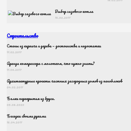
Выбор газового котла
15.02.2017
Строительство
Cтены из кирпича и дерева — достоинства и недостатки
17.02.2017
Аренда компрессора с молотком, что нужно знать?
17.06.2017
Архитектурные проекты частных загородных домов из пеноблоков
04.02.2017
Балки перекрытия из бруса.
09.08.2020
Беседка своими руками
15.04.2017