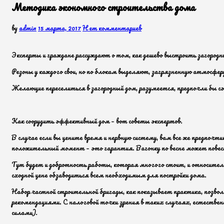
Методика экономного строительства дома
by
admin
15 марта, 2017
Нет комментариев
Эксперты и граждане рассуждают о том, как дешево выстроить загородн
Резоны у каждого свои, но по блокам выделяют, загрязненную атмосферу
Желающие переселиться в загородный дом, разумеется, предпочли бы с
Как соорудить эффективный дом – вот советы экспертов.
В случае если вы цените время и нервную систему, вам все же предпочт
положительный момент – это гарантия. Вагонку по весне может повести
Тут будет и добротность работы, которая многого стоит, и относитель
сходной цене обзаводиться всем необходимым для постройки дома.
Набор частной строительной бригады, как показывает практика, позвол
рекомендациями. С налоговой точки зрения в таких случаях, естествен
силами).