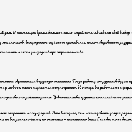
ый дом. В настоящее время большое число людей останавливает свой выбор н
 мегаполисов, вынужденное скученное проживание, немотивированное раздра
экономить максимум средств при строительстве.
ительнее обратиться в крупную компанию. Тогда работу сотрудников будет пр
 у любого, такое случается неоднократно. Но когда вы работаете с фирмой
но дешевые стройматериалы. У большинства крупных компаний есть знакомс
яет сохранить массу средств. Это выгоднее, чем использовать услуги разли
но, не все реально чисто, но экономия – несомненно выше (как бы то ни бы