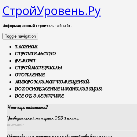
СтройУровень.Ру
Информационный строительный сайт.
Toggle navigation
ГЛАВНАЯ
СТРОИТЕЛЬСТВО
РЕМОНТ
СТРОЙМАТЕРИАЛЫ
ОТОПЛЕНИЕ
МИКРОКЛИМАТ ПОМЕЩЕНИЙ
ВОДОСНАБЖЕНИЕ И КАНАЛИЗАЦИЯ
ВСЕ ОБ ЭЛЕКТРИКЕ
Что еще почитать?
Универсальный материал OSB 3 плита
28.04.2017
Оборудование и материалы для обустройства бани и сауны