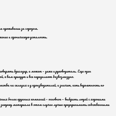
а проживании за городом.
жение и хроническую усталость.
оверять бригадир, а может – даже и руководитель. Еще один
, к вам приедут и все переделают безвозмездно.
тва на складах и у производителей, и значит, есть вероятность по
чных более крупных компаний – основное — выбрать людей с хорошими
ло, закупку материала в этом случае лучше предпринимать собственными