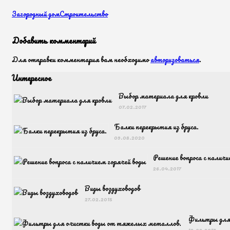
Загородный дом
Строительство
Добавить комментарий
Для отправки комментария вам необходимо
авторизоваться
.
Интересное
Выбор материала для кровли
07.02.2017
Балки перекрытия из бруса.
09.08.2020
Решение вопроса с наличи
26.04.2017
Виды воздуховодов
27.02.2015
Фильтры для
18.02.2017