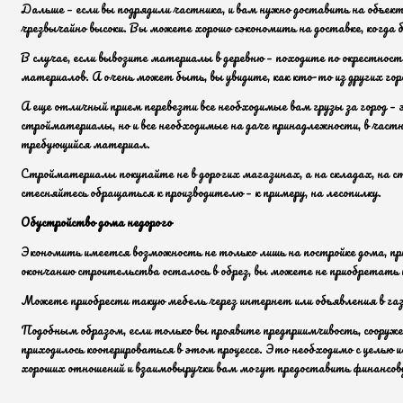
Дальше – если вы подрядили частника, и вам нужно доставить на объе
чрезвычайно высоки. Вы можете хорошо сэкономить на доставке, когда б
В случае, если вывозите материалы в деревню – походите по окрестностя
материалов. А очень может быть, вы увидите, как кто-то из других гор
А еще отличный прием перевезти все необходимые вам грузы за город – 
стройматериалы, но и все необходимые на даче принадлежности, в частн
требующийся материал.
Стройматериалы покупайте не в дорогих магазинах, а на складах, на с
стесняйтесь обращаться к производителю – к примеру, на лесопилку.
Обустройство дома недорого
Экономить имеется возможность не только лишь на постройке дома, пр
окончанию строительства осталось в обрез, вы можете не приобретать н
Можете приобрести такую мебель через интернет или объявления в га
Подобным образом, если только вы проявите предприимчивость, сооруже
приходилось кооперироваться в этом процессе. Это необходимо с целью и
хороших отношений и взаимовыручки вам могут предоставить финансову