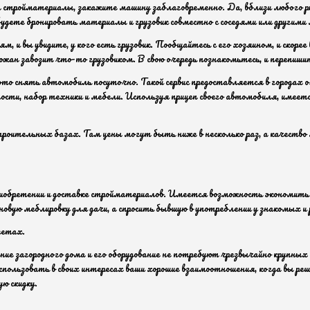
кт стройматериалы, закажите машину заблаговременно. Да, вблизи любого р
удете бронировать материалы и грузовик совместно с соседями или другими
м, и вы увидите, у кого есть грузовик. Пообщайтесь с его хозяином, и скоре
ожан завозит что-то грузовиком. В свою очередь познакомьтесь, и перепиш
это снять автомобиль посуточно. Такой сервис предоставляется в городах о
ости, набор техники и мебели. Используя прицеп своего автомобиля, имеетс
троительных базах. Там цены могут быть ниже в несколько раз, а качество
иобретении и доставке стройматериалов. Имеется возможность экономить и 
овую меблировку для дачи, а спросить бывшую в употреблении у знакомых и 
зетах.
ние загородного дома и его оборудование не потребуют чрезвычайно крупных
спользовать в своих интересах ваши хорошие взаимоотношения, когда вы реши
ю скидку.