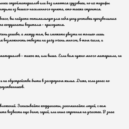
ынка стройматериалов или баз имеются грузовики, но их тарифы
 людьми из вашего населенного пункта, кто также строится.
е всего, вы найдете оптимальную для себя цену доставки произвольных
ите координаты водителя – пригодится.
чень дешево, а между тем, вы сможете увезти не только лишь
я возможность отвезти на дачу очень многое, в том числе, и
 материалов – такое же, или выше. Если вам нужно много материала, не
на обустройстве быта в загородном жилье. Даже, если денег по
родственников.
 вложений. Записывайте координаты, запоминайте людей, с кем
те возвести еще баню, сарай, или иные строения на участке. В знак