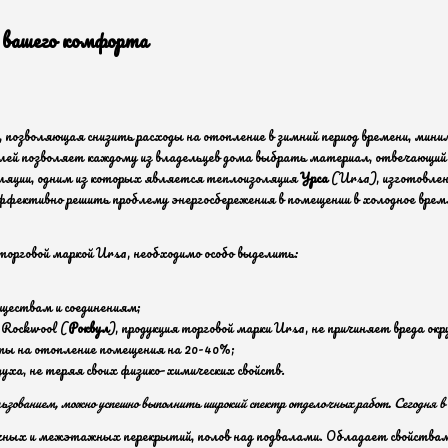
 вашего комфорта
 позволяющая снизить расходы на отопление в зимний период времени, мини
лей позволяет каждому из владельцев дома выбрать материал, отвечающий е
оляции, одним из которых является теплоизоляция
Урса
(Ursa), изготовлен
фективно решить проблему энергосбережения в помещении в холодное время
орговой маркой Ursa, необходимо особо выделить:
ществам и соединениям;
я Rockwool (
Роквул
), продукция торговой марки Ursa, не причиняет вреда ок
ты на отопление помещения на 20-40%;
уха, не теряя своих физико-химических свойств.
ользованием, можно успешно выполнить широкий спектр отделочных работ. Сегодня 
ачных и межэтажных перекрытий, полов над подвалами. Обладает свойства