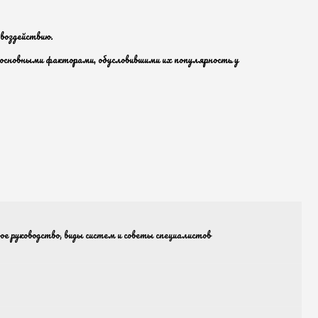
воздействию.
 основными факторами, обусловившими их популярность у
 руководство, виды систем и советы специалистов