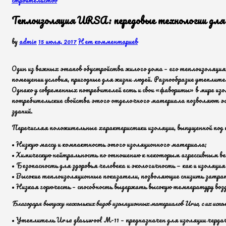
Теплоизоляция URSA: передовые технологии для
by
admin
15 июля, 2017
Нет комментариев
Один из важных этапов обустройства жилого дома – его теплоизоляция,
помещении условия, пригодные для жизни людей. Разнообразие утеплите
Однако у современных потребителей есть и свои «фавориты» в мире из
потребительские свойства этого отделочного материала позволяют эф
зданий.
Перечисляя положительные характеристики изоляции, выпущенной под т
• Низкую массу и компактность этого изоляционного материала;
• Химическую нейтральность по отношению к некоторым агрессивным ве
• Безопасность для здоровья человека и экологичность — как и изоляци
• Высокие теплоизоляционные показатели, позволяющие снизить затра
• Низкая горючесть – способность выдержать высокую температуру возд
Благодаря выпуску нескольких видов изоляционных материалов Ursa, с их исп
• Утеплитель Ursa glasswool М-11 – предназначен для изоляции черд