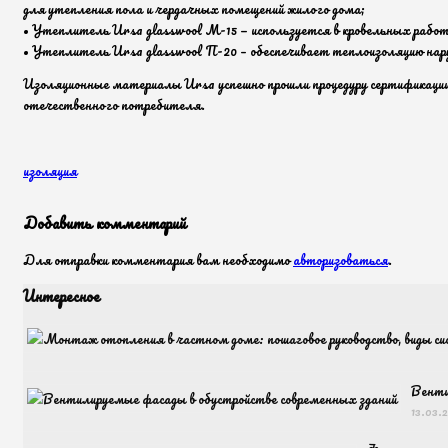
для утепления пола и чердачных помещений жилого дома;
• Утеплитель Ursa glasswool М-15 — используется в кровельных работ
• Утеплитель Ursa glasswool П-20 – обеспечивает теплоизоляцию нар
Изоляционные материалы Ursa успешно прошли процедуру сертификации 
отечественного потребителя.
изоляция
Добавить комментарий
Для отправки комментария вам необходимо
авторизоваться
.
Интересное
Венти
13.03.