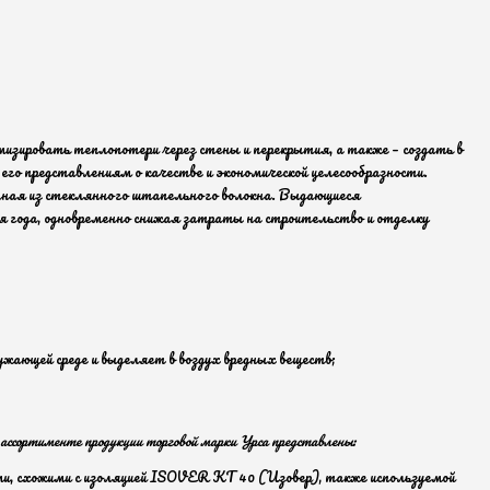
мизировать теплопотери через стены и перекрытия, а также – создать в
го представлениям о качестве и экономической целесообразности.
ная из стеклянного штапельного волокна. Выдающиеся
 года, одновременно снижая затраты на строительство и отделку
ружающей среде и выделяет в воздух вредных веществ;
в ассортименте продукции торговой марки Урса представлены:
ми, схожими с изоляцией ISOVER КТ 40 (Изовер), также используемой