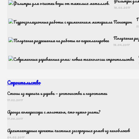
Фильтры для
18.02.2017
Г
2
Получение ра
15.04.2017
Строительство
Cтены из кирпича и дерева — достоинства и недостатки
17.02.2017
Аренда компрессора с молотком, что нужно знать?
17.06.2017
Архитектурные проекты частных загородных домов из пеноблоков
04.02.2017